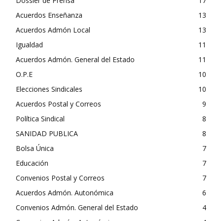
Dossier de Prensa
17
Acuerdos Enseñanza
13
Acuerdos Admón Local
13
Igualdad
11
Acuerdos Admón. General del Estado
11
O.P.E
10
Elecciones Sindicales
10
Acuerdos Postal y Correos
9
Política Sindical
8
SANIDAD PUBLICA
8
Bolsa Única
7
Educación
7
Convenios Postal y Correos
7
Acuerdos Admón. Autonómica
6
Convenios Admón. General del Estado
4