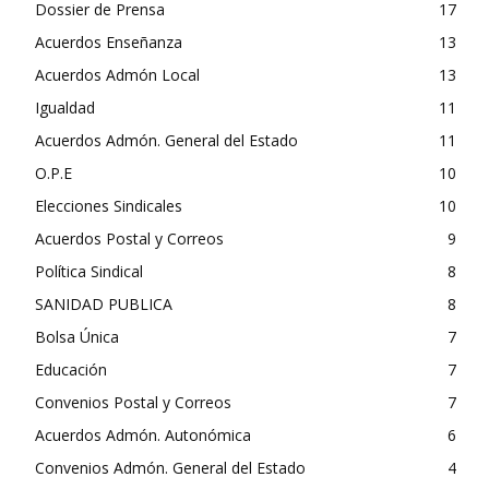
Dossier de Prensa
17
Acuerdos Enseñanza
13
Acuerdos Admón Local
13
Igualdad
11
Acuerdos Admón. General del Estado
11
O.P.E
10
Elecciones Sindicales
10
Acuerdos Postal y Correos
9
Política Sindical
8
SANIDAD PUBLICA
8
Bolsa Única
7
Educación
7
Convenios Postal y Correos
7
Acuerdos Admón. Autonómica
6
Convenios Admón. General del Estado
4