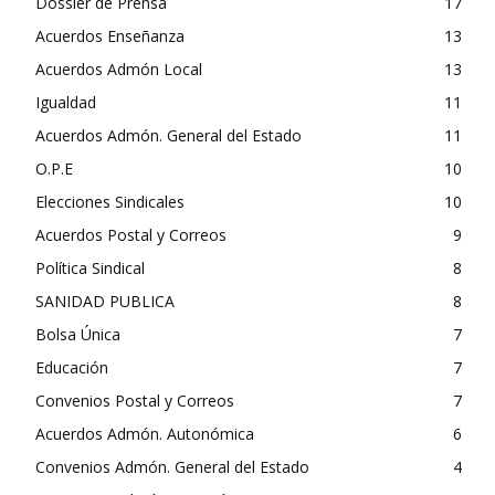
Dossier de Prensa
17
Acuerdos Enseñanza
13
Acuerdos Admón Local
13
Igualdad
11
Acuerdos Admón. General del Estado
11
O.P.E
10
Elecciones Sindicales
10
Acuerdos Postal y Correos
9
Política Sindical
8
SANIDAD PUBLICA
8
Bolsa Única
7
Educación
7
Convenios Postal y Correos
7
Acuerdos Admón. Autonómica
6
Convenios Admón. General del Estado
4