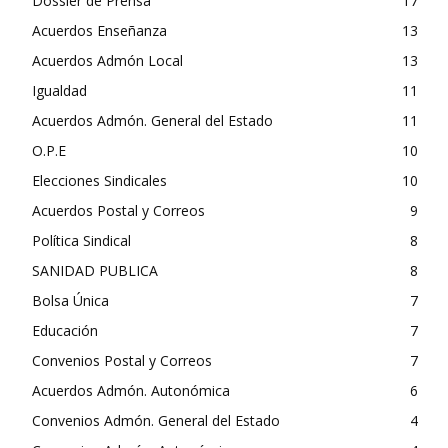
Dossier de Prensa
17
Acuerdos Enseñanza
13
Acuerdos Admón Local
13
Igualdad
11
Acuerdos Admón. General del Estado
11
O.P.E
10
Elecciones Sindicales
10
Acuerdos Postal y Correos
9
Política Sindical
8
SANIDAD PUBLICA
8
Bolsa Única
7
Educación
7
Convenios Postal y Correos
7
Acuerdos Admón. Autonómica
6
Convenios Admón. General del Estado
4