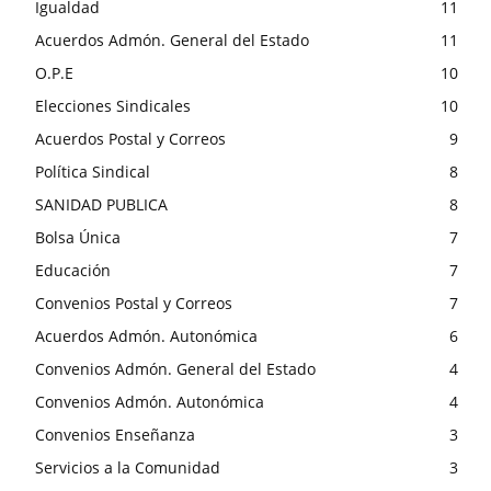
Igualdad
11
Acuerdos Admón. General del Estado
11
O.P.E
10
Elecciones Sindicales
10
Acuerdos Postal y Correos
9
Política Sindical
8
SANIDAD PUBLICA
8
Bolsa Única
7
Educación
7
Convenios Postal y Correos
7
Acuerdos Admón. Autonómica
6
Convenios Admón. General del Estado
4
Convenios Admón. Autonómica
4
Convenios Enseñanza
3
Servicios a la Comunidad
3