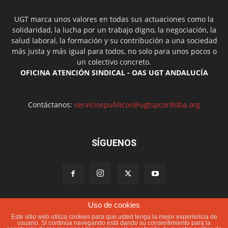
UGT marca unos valores en todas sus actuaciones como la
solidaridad, la lucha por un trabajo digno, la negociación, la
salud laboral, la formación y su contribución a una sociedad
más justa y más igual para todos, no solo para unos pocos o
un colectivo concreto.
OFICINA ATENCIÓN SINDICAL - OAS UGT ANDALUCÍA
Contáctanos:
serviciospublicos@ugtspcordoba.org
SÍGUENOS
Uso de cookies
Política de cookies
Más información sobre las cookies
Este sitio web utiliza cookies para que usted tenga la mejor experiencia de
Aviso Legal
Contacto
usuario. Si continúa navegando está dando su consentimiento para la