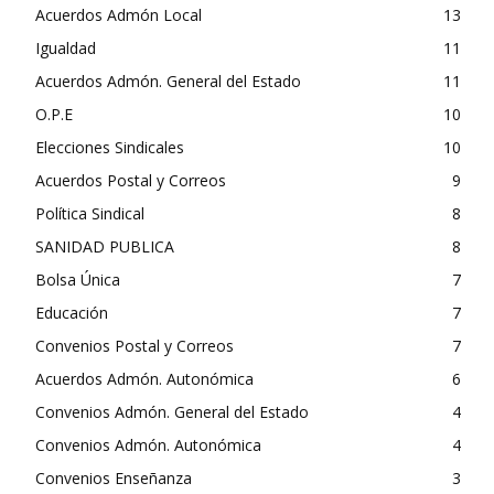
Acuerdos Admón Local
13
Igualdad
11
Acuerdos Admón. General del Estado
11
O.P.E
10
Elecciones Sindicales
10
Acuerdos Postal y Correos
9
Política Sindical
8
SANIDAD PUBLICA
8
Bolsa Única
7
Educación
7
Convenios Postal y Correos
7
Acuerdos Admón. Autonómica
6
Convenios Admón. General del Estado
4
Convenios Admón. Autonómica
4
Convenios Enseñanza
3