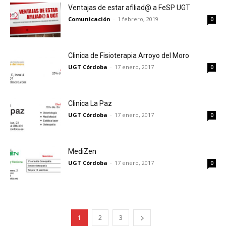
Ventajas de estar afiliad@ a FeSP UGT
Comunicación
-
1 febrero, 2019
0
Clinica de Fisioterapia Arroyo del Moro
UGT Córdoba
-
17 enero, 2017
0
Clinica La Paz
UGT Córdoba
-
17 enero, 2017
0
MediZen
UGT Córdoba
-
17 enero, 2017
0
1
2
3