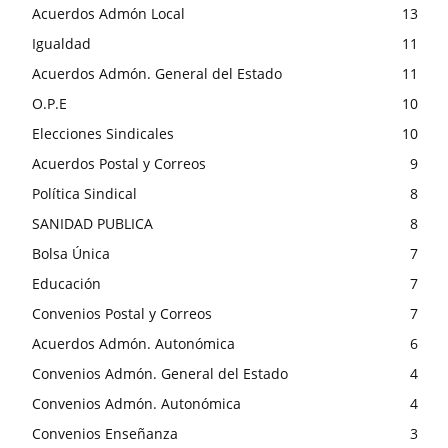
Acuerdos Admón Local
13
Igualdad
11
Acuerdos Admón. General del Estado
11
O.P.E
10
Elecciones Sindicales
10
Acuerdos Postal y Correos
9
Política Sindical
8
SANIDAD PUBLICA
8
Bolsa Única
7
Educación
7
Convenios Postal y Correos
7
Acuerdos Admón. Autonómica
6
Convenios Admón. General del Estado
4
Convenios Admón. Autonómica
4
Convenios Enseñanza
3