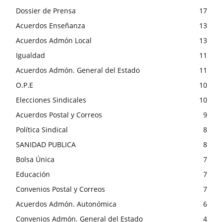
Dossier de Prensa
17
Acuerdos Enseñanza
13
Acuerdos Admón Local
13
Igualdad
11
Acuerdos Admón. General del Estado
11
O.P.E
10
Elecciones Sindicales
10
Acuerdos Postal y Correos
9
Política Sindical
8
SANIDAD PUBLICA
8
Bolsa Única
7
Educación
7
Convenios Postal y Correos
7
Acuerdos Admón. Autonómica
6
Convenios Admón. General del Estado
4