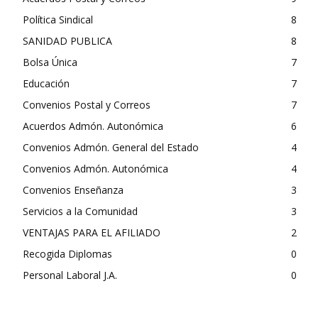
Política Sindical
8
SANIDAD PUBLICA
8
Bolsa Única
7
Educación
7
Convenios Postal y Correos
7
Acuerdos Admón. Autonómica
6
Convenios Admón. General del Estado
4
Convenios Admón. Autonómica
4
Convenios Enseñanza
3
Servicios a la Comunidad
3
VENTAJAS PARA EL AFILIADO
2
Recogida Diplomas
0
Personal Laboral J.A.
0