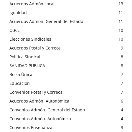
Acuerdos Admón Local
13
Igualdad
11
Acuerdos Admón. General del Estado
11
O.P.E
10
Elecciones Sindicales
10
Acuerdos Postal y Correos
9
Política Sindical
8
SANIDAD PUBLICA
8
Bolsa Única
7
Educación
7
Convenios Postal y Correos
7
Acuerdos Admón. Autonómica
6
Convenios Admón. General del Estado
4
Convenios Admón. Autonómica
4
Convenios Enseñanza
3