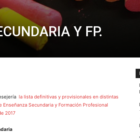
ECUNDARIA Y FP.
nsejería
la lista definitivas y provisionales en distintas
e Enseñanza Secundaria y Formación Profesional
de 2017
ndaria