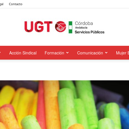
gal
Contacto
Acción Sindical
Formación
Comunicación
Mujer 
UGT
Servicios