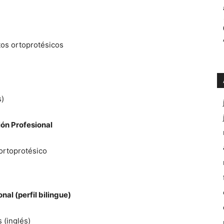
tos ortoprotésicos
s)
ón Profesional
 ortoprotésico
al (perfil bilingue)
 (inglés)