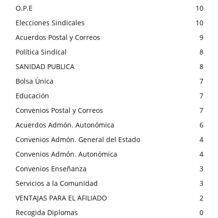
O.P.E
10
Elecciones Sindicales
10
Acuerdos Postal y Correos
9
Política Sindical
8
SANIDAD PUBLICA
8
Bolsa Única
7
Educación
7
Convenios Postal y Correos
7
Acuerdos Admón. Autonómica
6
Convenios Admón. General del Estado
4
Convenios Admón. Autonómica
4
Convenios Enseñanza
3
Servicios a la Comunidad
3
VENTAJAS PARA EL AFILIADO
2
Recogida Diplomas
0