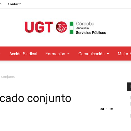
al
Contacto
Acción Sindical
Formación
Comunicación
Mujer 
UGT
conjunto
Servicios
ado conjunto
1528