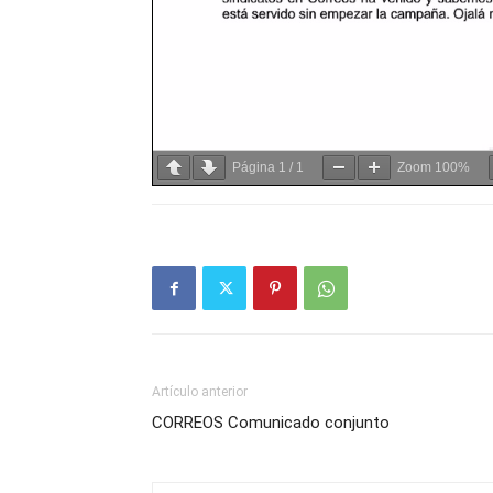
Página
1
/
1
Zoom
100%
Artículo anterior
CORREOS Comunicado conjunto