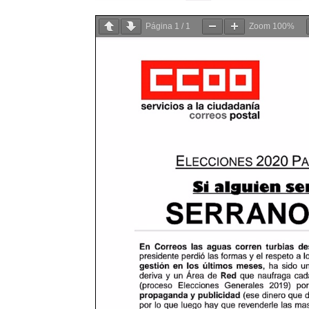
Página
1
/
1
Zoom
100%