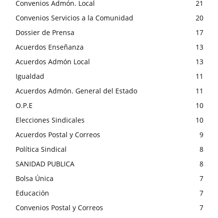
Convenios Admón. Local
21
Convenios Servicios a la Comunidad
20
Dossier de Prensa
17
Acuerdos Enseñanza
13
Acuerdos Admón Local
13
Igualdad
11
Acuerdos Admón. General del Estado
11
O.P.E
10
Elecciones Sindicales
10
Acuerdos Postal y Correos
9
Política Sindical
8
SANIDAD PUBLICA
8
Bolsa Única
7
Educación
7
Convenios Postal y Correos
7