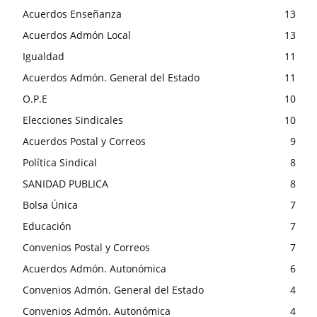
Acuerdos Enseñanza
13
Acuerdos Admón Local
13
Igualdad
11
Acuerdos Admón. General del Estado
11
O.P.E
10
Elecciones Sindicales
10
Acuerdos Postal y Correos
9
Política Sindical
8
SANIDAD PUBLICA
8
Bolsa Única
7
Educación
7
Convenios Postal y Correos
7
Acuerdos Admón. Autonómica
6
Convenios Admón. General del Estado
4
Convenios Admón. Autonómica
4