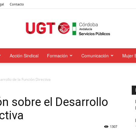
gal
Contacto
Acción Sindical
Formación
Comunicación
Mujer 
UGT
rrollo de la Función Directiva
Servicios
n sobre el Desarrollo
ctiva
1307