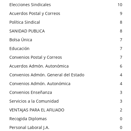
Elecciones Sindicales
10
Acuerdos Postal y Correos
9
Política Sindical
8
SANIDAD PUBLICA
8
Bolsa Única
7
Educación
7
Convenios Postal y Correos
7
Acuerdos Admón. Autonómica
6
Convenios Admón. General del Estado
4
Convenios Admón. Autonómica
4
Convenios Enseñanza
3
Servicios a la Comunidad
3
VENTAJAS PARA EL AFILIADO
2
Recogida Diplomas
0
Personal Laboral J.A.
0