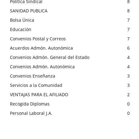
Política Sindical
8
SANIDAD PUBLICA
8
Bolsa Única
7
Educación
7
Convenios Postal y Correos
7
Acuerdos Admón. Autonómica
6
Convenios Admón. General del Estado
4
Convenios Admón. Autonómica
4
Convenios Enseñanza
3
Servicios a la Comunidad
3
VENTAJAS PARA EL AFILIADO
2
Recogida Diplomas
0
Personal Laboral J.A.
0