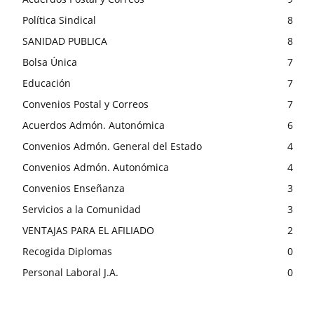
Política Sindical
8
SANIDAD PUBLICA
8
Bolsa Única
7
Educación
7
Convenios Postal y Correos
7
Acuerdos Admón. Autonómica
6
Convenios Admón. General del Estado
4
Convenios Admón. Autonómica
4
Convenios Enseñanza
3
Servicios a la Comunidad
3
VENTAJAS PARA EL AFILIADO
2
Recogida Diplomas
0
Personal Laboral J.A.
0