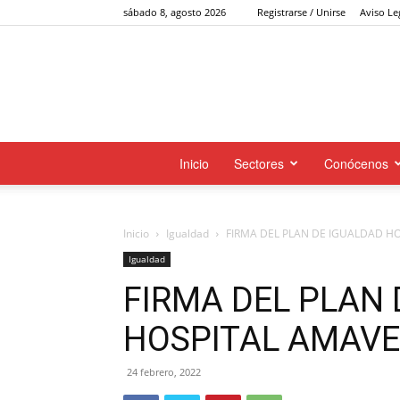
sábado 8, agosto 2026
Registrarse / Unirse
Aviso Le
Inicio
Sectores
Conócenos
Inicio
Igualdad
FIRMA DEL PLAN DE IGUALDAD HO
Igualdad
FIRMA DEL PLAN 
HOSPITAL AMAVEC
24 febrero, 2022