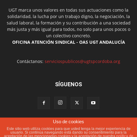
UGT marca unos valores en todas sus actuaciones como la
solidaridad, la lucha por un trabajo digno, la negociación, la
salud laboral, la formación y su contribución a una sociedad
más justa y más igual para todos, no solo para unos pocos o
un colectivo concreto.
OFICINA ATENCIÓN SINDICAL - OAS UGT ANDALUCÍA
Contáctanos:
serviciospublicos@ugtspcordoba.org
SÍGUENOS
Uso de cookies
Política de cookies
Más información sobre las cookies
Este sitio web utiliza cookies para que usted tenga la mejor experiencia de
Aviso Legal
Contacto
usuario. Si continúa navegando está dando su consentimiento para la
aceptación de las mencionadas cookies y la aceptación de nuestra
política de