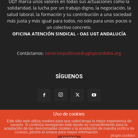
UGT marca unos valores en todas sus actuaciones como la
solidaridad, la lucha por un trabajo digno, la negociación, la
salud laboral, la formación y su contribución a una sociedad
más justa y más igual para todos, no solo para unos pocos o
un colectivo concreto.
OFICINA ATENCIÓN SINDICAL - OAS UGT ANDALUCÍA
Contáctanos:
serviciospublicos@ugtspcordoba.org
SÍGUENOS
Uso de cookies
Política de cookies
Más información sobre las cookies
Este sitio web utiliza cookies para que usted tenga la mejor experiencia de
Aviso Legal
Contacto
usuario. Si continúa navegando está dando su consentimiento para la
aceptación de las mencionadas cookies y la aceptación de nuestra
política de
cookies
, pinche el enlace para mayor información.
© 2022. UGTCórdoba. Todos los Derechos Reservados. FEDESOFT
plugin cookies