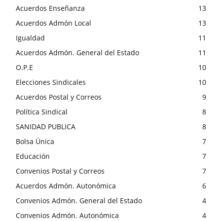
Acuerdos Enseñanza
13
Acuerdos Admón Local
13
Igualdad
11
Acuerdos Admón. General del Estado
11
O.P.E
10
Elecciones Sindicales
10
Acuerdos Postal y Correos
9
Política Sindical
8
SANIDAD PUBLICA
8
Bolsa Única
7
Educación
7
Convenios Postal y Correos
7
Acuerdos Admón. Autonómica
6
Convenios Admón. General del Estado
4
Convenios Admón. Autonómica
4