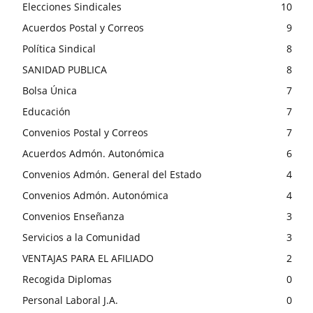
Elecciones Sindicales
10
Acuerdos Postal y Correos
9
Política Sindical
8
SANIDAD PUBLICA
8
Bolsa Única
7
Educación
7
Convenios Postal y Correos
7
Acuerdos Admón. Autonómica
6
Convenios Admón. General del Estado
4
Convenios Admón. Autonómica
4
Convenios Enseñanza
3
Servicios a la Comunidad
3
VENTAJAS PARA EL AFILIADO
2
Recogida Diplomas
0
Personal Laboral J.A.
0