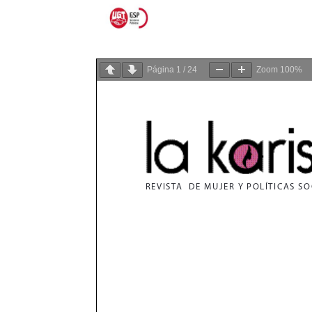
Página
1
/
24
Zoom
100%