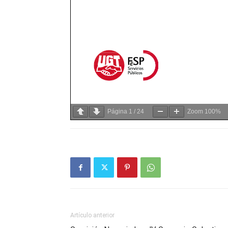
Página
1
/
24
Zoom
100%
Artículo anterior