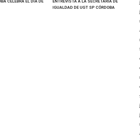
BA CELEBRA EL DÍA DE
ENTREVISTA A LA SECRETARIA DE
IGUALDAD DE UGT SP CÓRDOBA