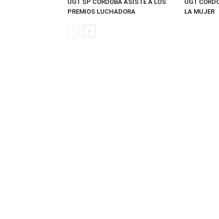
UGT SP CÓRDOBA ASISTE A LOS
UGT CÓRDO
PREMIOS LUCHADORA
LA MUJER