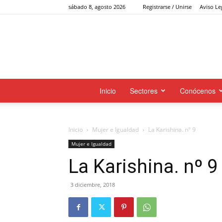
sábado 8, agosto 2026
Registrarse / Unirse
Aviso Le
Inicio
Sectores
Conócenos
Inicio
Mujer e Igualdad
La Karishina. nº 9
Mujer e Igualdad
La Karishina. nº 9
3 diciembre, 2018