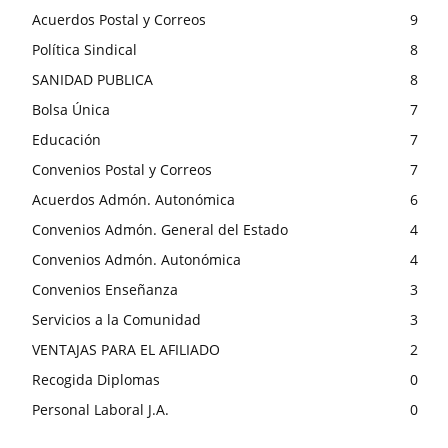
Acuerdos Postal y Correos
9
Política Sindical
8
SANIDAD PUBLICA
8
Bolsa Única
7
Educación
7
Convenios Postal y Correos
7
Acuerdos Admón. Autonómica
6
Convenios Admón. General del Estado
4
Convenios Admón. Autonómica
4
Convenios Enseñanza
3
Servicios a la Comunidad
3
VENTAJAS PARA EL AFILIADO
2
Recogida Diplomas
0
Personal Laboral J.A.
0