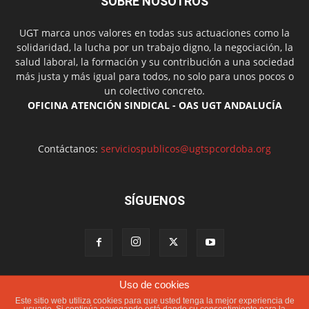
SOBRE NOSOTROS
UGT marca unos valores en todas sus actuaciones como la
solidaridad, la lucha por un trabajo digno, la negociación, la
salud laboral, la formación y su contribución a una sociedad
más justa y más igual para todos, no solo para unos pocos o
un colectivo concreto.
OFICINA ATENCIÓN SINDICAL - OAS UGT ANDALUCÍA
Contáctanos:
serviciospublicos@ugtspcordoba.org
SÍGUENOS
Uso de cookies
Política de cookies
Más información sobre las cookies
Este sitio web utiliza cookies para que usted tenga la mejor experiencia de
Aviso Legal
Contacto