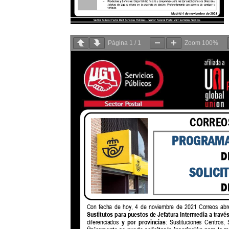
Página
1
/
1
Zoom
100%