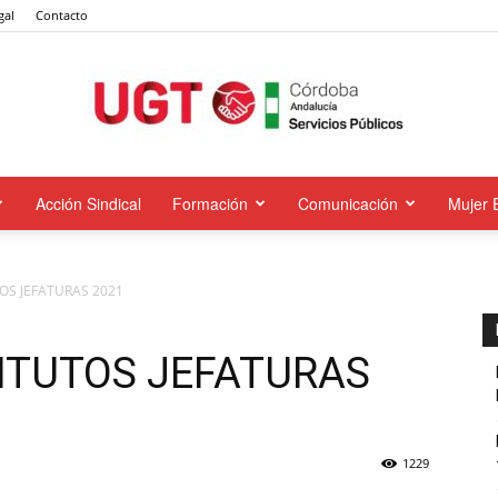
gal
Contacto
Acción Sindical
Formación
Comunicación
Mujer 
UGT
S JEFATURAS 2021
Servicios
ITUTOS JEFATURAS
1229