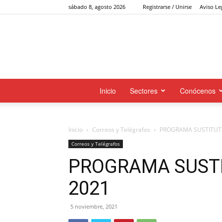
sábado 8, agosto 2026
Registrarse / Unirse
Aviso Le
Inicio
Sectores
Conócenos
Inicio
Correos y Telégrafos
PROGRAMA SUSTITUTO
Correos y Telégrafos
PROGRAMA SUST
2021
5 noviembre, 2021