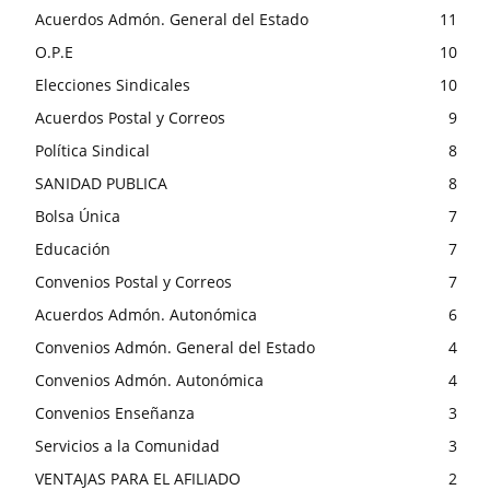
Acuerdos Admón. General del Estado
11
O.P.E
10
Elecciones Sindicales
10
Acuerdos Postal y Correos
9
Política Sindical
8
SANIDAD PUBLICA
8
Bolsa Única
7
Educación
7
Convenios Postal y Correos
7
Acuerdos Admón. Autonómica
6
Convenios Admón. General del Estado
4
Convenios Admón. Autonómica
4
Convenios Enseñanza
3
Servicios a la Comunidad
3
VENTAJAS PARA EL AFILIADO
2