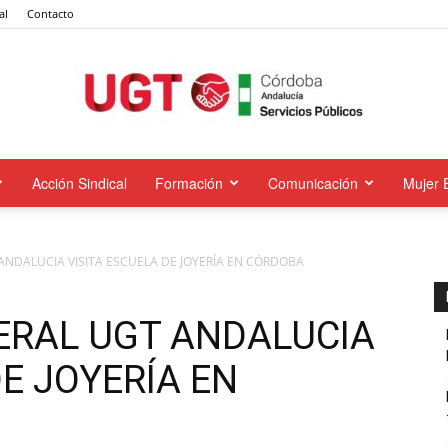
al
Contacto
Acción Sindical
Formación
Comunicación
Mujer 
UGT
ANDALUCIA VISITA ESCUELA DE JOYERÍA EN CÓRDOBA
Servicios
ERAL UGT ANDALUCIA
DE JOYERÍA EN