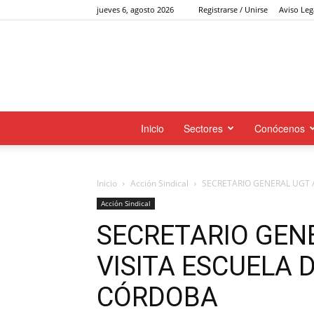
jueves 6, agosto 2026
Registrarse / Unirse
Aviso Leg
Inicio
Sectores
Conócenos
Inicio
Acción Sindical
SECRETARIO GENERAL UGT 
Acción Sindical
SECRETARIO GEN
VISITA ESCUELA 
CÓRDOBA