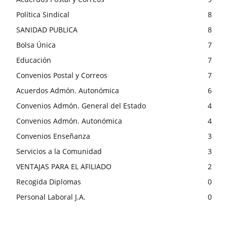
Política Sindical
8
SANIDAD PUBLICA
8
Bolsa Única
7
Educación
7
Convenios Postal y Correos
7
Acuerdos Admón. Autonómica
6
Convenios Admón. General del Estado
4
Convenios Admón. Autonómica
4
Convenios Enseñanza
3
Servicios a la Comunidad
3
VENTAJAS PARA EL AFILIADO
2
Recogida Diplomas
0
Personal Laboral J.A.
0