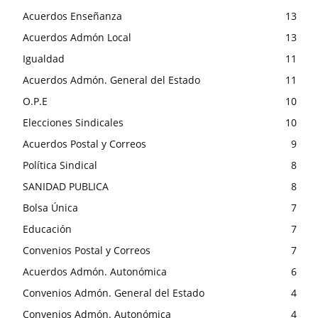
Acuerdos Enseñanza
13
Acuerdos Admón Local
13
Igualdad
11
Acuerdos Admón. General del Estado
11
O.P.E
10
Elecciones Sindicales
10
Acuerdos Postal y Correos
9
Política Sindical
8
SANIDAD PUBLICA
8
Bolsa Única
7
Educación
7
Convenios Postal y Correos
7
Acuerdos Admón. Autonómica
6
Convenios Admón. General del Estado
4
Convenios Admón. Autonómica
4