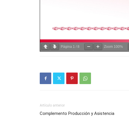
Página
1
/
8
Zoom
100%
Artículo anterior
Complemento Producción y Asistencia