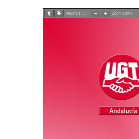
Página
1
/
8
Zoom
100%