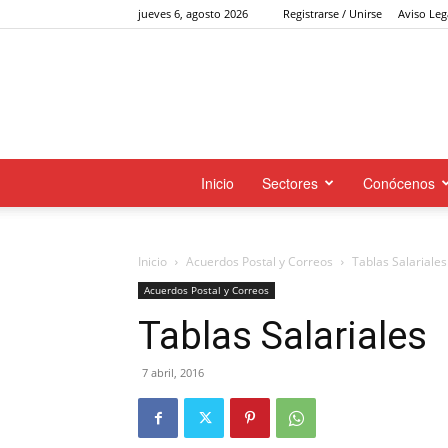
jueves 6, agosto 2026
Registrarse / Unirse
Aviso Leg
Inicio
Sectores
Conócenos
Inicio
Acuerdos Postal y Correos
Tablas Salariales
Acuerdos Postal y Correos
Tablas Salariales
7 abril, 2016