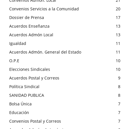
Convenios Admón. Local
21
Convenios Servicios a la Comunidad
20
Dossier de Prensa
17
Acuerdos Enseñanza
13
Acuerdos Admón Local
13
Igualdad
11
Acuerdos Admón. General del Estado
11
O.P.E
10
Elecciones Sindicales
10
Acuerdos Postal y Correos
9
Política Sindical
8
SANIDAD PUBLICA
8
Bolsa Única
7
Educación
7
Convenios Postal y Correos
7