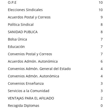
O.P.E
10
Elecciones Sindicales
10
Acuerdos Postal y Correos
9
Política Sindical
8
SANIDAD PUBLICA
8
Bolsa Única
7
Educación
7
Convenios Postal y Correos
7
Acuerdos Admón. Autonómica
6
Convenios Admón. General del Estado
4
Convenios Admón. Autonómica
4
Convenios Enseñanza
3
Servicios a la Comunidad
3
VENTAJAS PARA EL AFILIADO
2
Recogida Diplomas
0