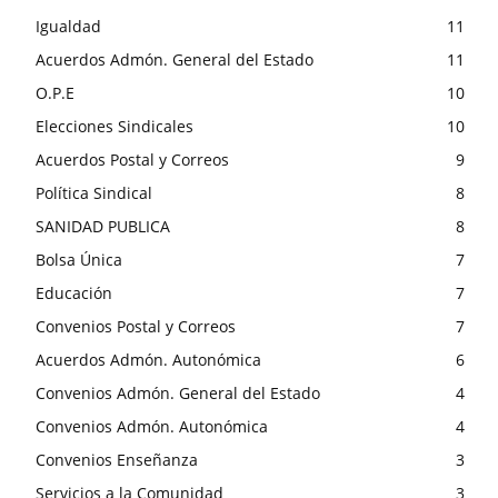
Igualdad
11
Acuerdos Admón. General del Estado
11
O.P.E
10
Elecciones Sindicales
10
Acuerdos Postal y Correos
9
Política Sindical
8
SANIDAD PUBLICA
8
Bolsa Única
7
Educación
7
Convenios Postal y Correos
7
Acuerdos Admón. Autonómica
6
Convenios Admón. General del Estado
4
Convenios Admón. Autonómica
4
Convenios Enseñanza
3
Servicios a la Comunidad
3