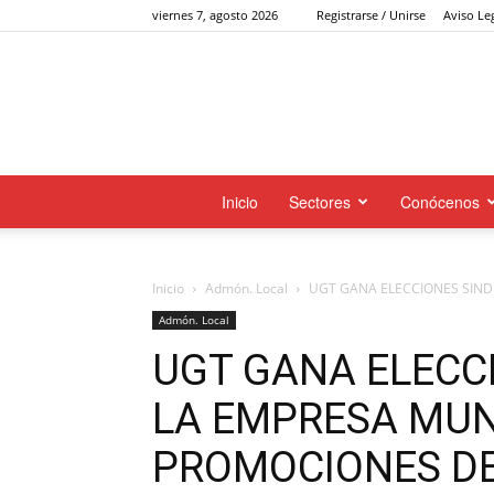
viernes 7, agosto 2026
Registrarse / Unirse
Aviso Le
Inicio
Sectores
Conócenos
Inicio
Admón. Local
UGT GANA ELECCIONES SINDI
Admón. Local
UGT GANA ELECCI
LA EMPRESA MUN
PROMOCIONES DE