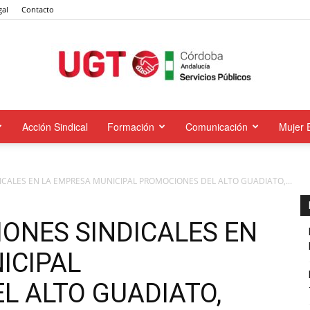
gal
Contacto
Acción Sindical
Formación
Comunicación
Mujer 
UGT
CALES EN LA EMPRESA MUNICIPAL PROMOCIONES DEL ALTO GUADIATO,...
Servicios
ONES SINDICALES EN
ICIPAL
L ALTO GUADIATO,