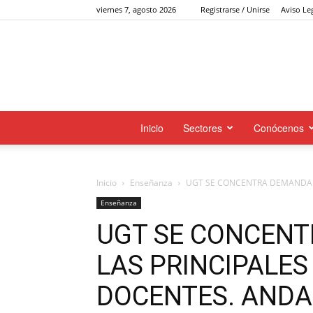
viernes 7, agosto 2026
Registrarse / Unirse
Aviso Le
Inicio
Sectores
Conócenos
Inicio
Enseñanza
UGT SE CONCENTRA DEMANDAN
Enseñanza
UGT SE CONCEN
LAS PRINCIPALE
DOCENTES. ANDA