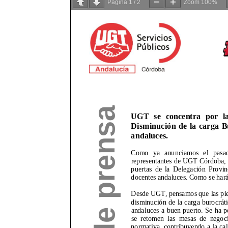
Página
1
/
2
Zoom
100%