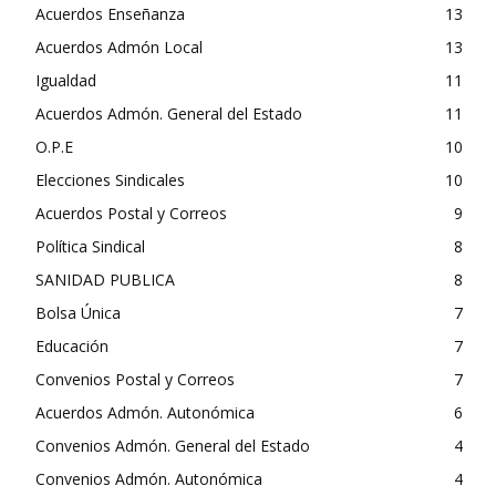
Acuerdos Enseñanza
13
Acuerdos Admón Local
13
Igualdad
11
Acuerdos Admón. General del Estado
11
O.P.E
10
Elecciones Sindicales
10
Acuerdos Postal y Correos
9
Política Sindical
8
SANIDAD PUBLICA
8
Bolsa Única
7
Educación
7
Convenios Postal y Correos
7
Acuerdos Admón. Autonómica
6
Convenios Admón. General del Estado
4
Convenios Admón. Autonómica
4