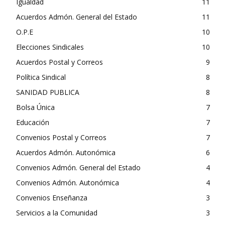
Igualdad
11
Acuerdos Admón. General del Estado
11
O.P.E
10
Elecciones Sindicales
10
Acuerdos Postal y Correos
9
Política Sindical
8
SANIDAD PUBLICA
8
Bolsa Única
7
Educación
7
Convenios Postal y Correos
7
Acuerdos Admón. Autonómica
6
Convenios Admón. General del Estado
4
Convenios Admón. Autonómica
4
Convenios Enseñanza
3
Servicios a la Comunidad
3