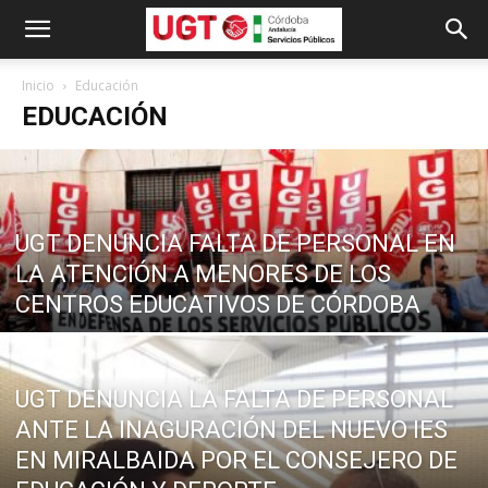
Inicio
Educación
EDUCACIÓN
UGT DENUNCIA FALTA DE PERSONAL EN
LA ATENCIÓN A MENORES DE LOS
CENTROS EDUCATIVOS DE CÓRDOBA
UGT DENUNCIA LA FALTA DE PERSONAL
ANTE LA INAGURACIÓN DEL NUEVO IES
EN MIRALBAIDA POR EL CONSEJERO DE