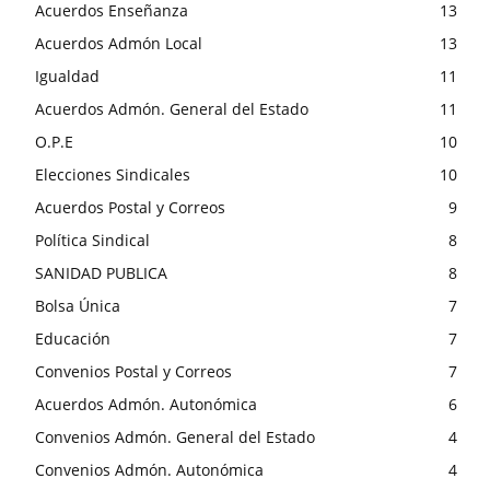
Acuerdos Enseñanza
13
Acuerdos Admón Local
13
Igualdad
11
Acuerdos Admón. General del Estado
11
O.P.E
10
Elecciones Sindicales
10
Acuerdos Postal y Correos
9
Política Sindical
8
SANIDAD PUBLICA
8
Bolsa Única
7
Educación
7
Convenios Postal y Correos
7
Acuerdos Admón. Autonómica
6
Convenios Admón. General del Estado
4
Convenios Admón. Autonómica
4