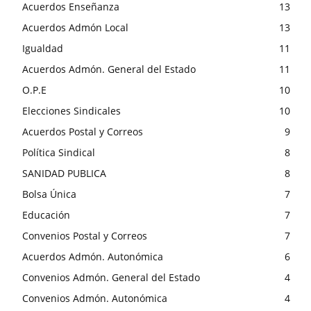
Acuerdos Enseñanza
13
Acuerdos Admón Local
13
Igualdad
11
Acuerdos Admón. General del Estado
11
O.P.E
10
Elecciones Sindicales
10
Acuerdos Postal y Correos
9
Política Sindical
8
SANIDAD PUBLICA
8
Bolsa Única
7
Educación
7
Convenios Postal y Correos
7
Acuerdos Admón. Autonómica
6
Convenios Admón. General del Estado
4
Convenios Admón. Autonómica
4