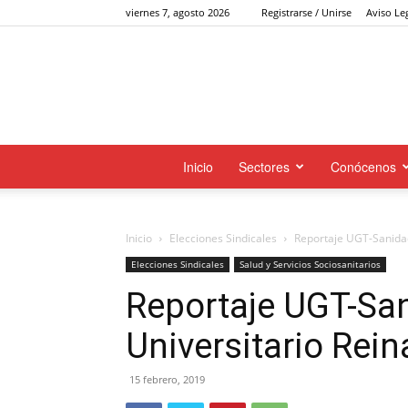
viernes 7, agosto 2026
Registrarse / Unirse
Aviso Le
Inicio
Sectores
Conócenos
Inicio
Elecciones Sindicales
Reportaje UGT-Sanidad.
Elecciones Sindicales
Salud y Servicios Sociosanitarios
Reportaje UGT-San
Universitario Rein
15 febrero, 2019