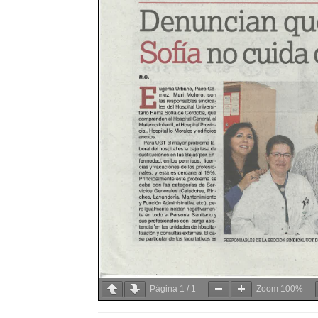
Página
1
/
1
Zoom
100%