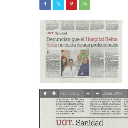
Página
1
/
1
Zoom
100%