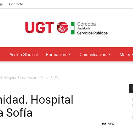
gal
Contacto
Acción Sindical
Formación
Comunicación
Mujer 
UGT
 Hospital Universitario Reina Sofía
Servicios
idad. Hospital
a Sofía
3837