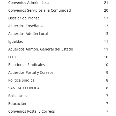
Convenios Admón. Local
21
Convenios Servicios a la Comunidad
20
Dossier de Prensa
17
Acuerdos Enseñanza
13
Acuerdos Admón Local
13
Igualdad
11
Acuerdos Admón. General del Estado
11
O.P.E
10
Elecciones Sindicales
10
Acuerdos Postal y Correos
9
Política Sindical
8
SANIDAD PUBLICA
8
Bolsa Única
7
Educación
7
Convenios Postal y Correos
7