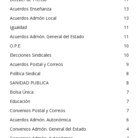
Acuerdos Enseñanza
13
Acuerdos Admón Local
13
Igualdad
11
Acuerdos Admón. General del Estado
11
O.P.E
10
Elecciones Sindicales
10
Acuerdos Postal y Correos
9
Política Sindical
8
SANIDAD PUBLICA
8
Bolsa Única
7
Educación
7
Convenios Postal y Correos
7
Acuerdos Admón. Autonómica
6
Convenios Admón. General del Estado
4