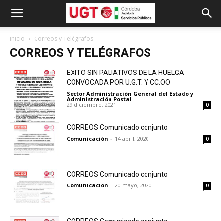
Inicio
Correos y Telégrafos
CORREOS Y TELÉGRAFOS
EXITO SIN PALIATIVOS DE LA HUELGA
CONVOCADA POR U.G.T. Y CC.OO
Sector Administración General del Estado y
Administración Postal
-
29 diciembre, 2021
0
CORREOS Comunicado conjunto
Comunicación
-
14 abril, 2020
0
CORREOS Comunicado conjunto
Comunicación
-
20 mayo, 2020
0